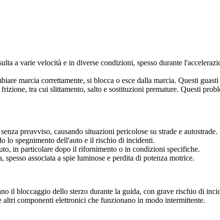
sulta a varie velocità e in diverse condizioni, spesso durante l'accelera
mbiare marcia correttamente, si blocca o esce dalla marcia. Questi guasti
i frizione, tra cui slittamento, salto e sostituzioni premature. Questi pr
 senza preavviso, causando situazioni pericolose su strade e autostrade.
 lo spegnimento dell'auto e il rischio di incidenti.
to, in particolare dopo il rifornimento o in condizioni specifiche.
, spesso associata a spie luminose e perdita di potenza motrice.
no il bloccaggio dello sterzo durante la guida, con grave rischio di incid
 e altri componenti elettronici che funzionano in modo intermittente.