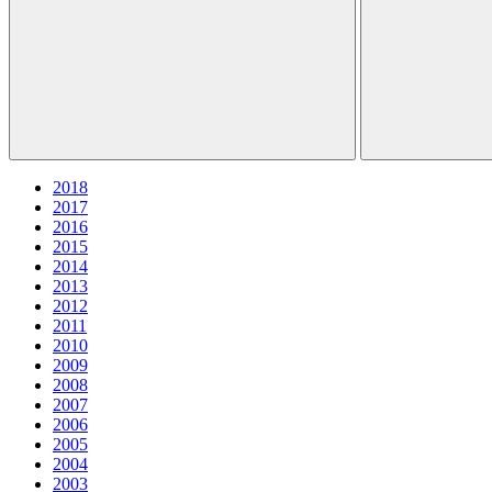
2018
2017
2016
2015
2014
2013
2012
2011
2010
2009
2008
2007
2006
2005
2004
2003