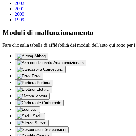
2002
2001
2000
1999
Moduli di malfunzionamento
Fare clic sulla tabella di affidabilità dei moduli dell'auto qui sotto per i
Airbag
Aria condizionata
Carrozzeria
Freni
Portiera
Elettrici
Motore
Carburante
Luci
Sedili
Sterzo
Sospensioni