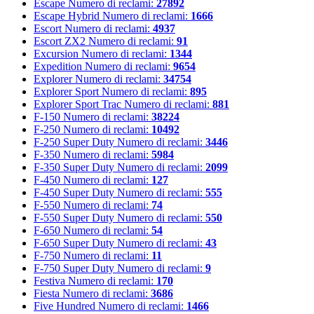
Escape
Numero di reclami:
27892
Escape Hybrid
Numero di reclami:
1666
Escort
Numero di reclami:
4937
Escort ZX2
Numero di reclami:
91
Excursion
Numero di reclami:
1344
Expedition
Numero di reclami:
9654
Explorer
Numero di reclami:
34754
Explorer Sport
Numero di reclami:
895
Explorer Sport Trac
Numero di reclami:
881
F-150
Numero di reclami:
38224
F-250
Numero di reclami:
10492
F-250 Super Duty
Numero di reclami:
3446
F-350
Numero di reclami:
5984
F-350 Super Duty
Numero di reclami:
2099
F-450
Numero di reclami:
127
F-450 Super Duty
Numero di reclami:
555
F-550
Numero di reclami:
74
F-550 Super Duty
Numero di reclami:
550
F-650
Numero di reclami:
54
F-650 Super Duty
Numero di reclami:
43
F-750
Numero di reclami:
11
F-750 Super Duty
Numero di reclami:
9
Festiva
Numero di reclami:
170
Fiesta
Numero di reclami:
3686
Five Hundred
Numero di reclami:
1466