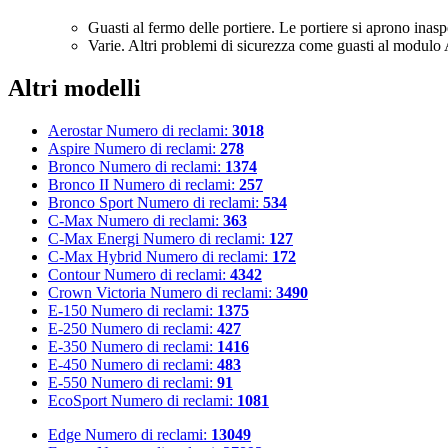
Guasti al fermo delle portiere. Le portiere si aprono inas
Varie. Altri problemi di sicurezza come guasti al modulo 
Altri modelli
Aerostar
Numero di reclami:
3018
Aspire
Numero di reclami:
278
Bronco
Numero di reclami:
1374
Bronco II
Numero di reclami:
257
Bronco Sport
Numero di reclami:
534
C-Max
Numero di reclami:
363
C-Max Energi
Numero di reclami:
127
C-Max Hybrid
Numero di reclami:
172
Contour
Numero di reclami:
4342
Crown Victoria
Numero di reclami:
3490
E-150
Numero di reclami:
1375
E-250
Numero di reclami:
427
E-350
Numero di reclami:
1416
E-450
Numero di reclami:
483
E-550
Numero di reclami:
91
EcoSport
Numero di reclami:
1081
Edge
Numero di reclami:
13049