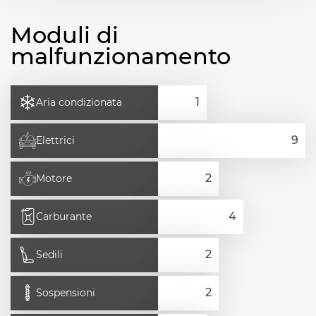
Moduli di
malfunzionamento
Aria condizionata
Elettrici
Motore
Carburante
Sedili
Sospensioni