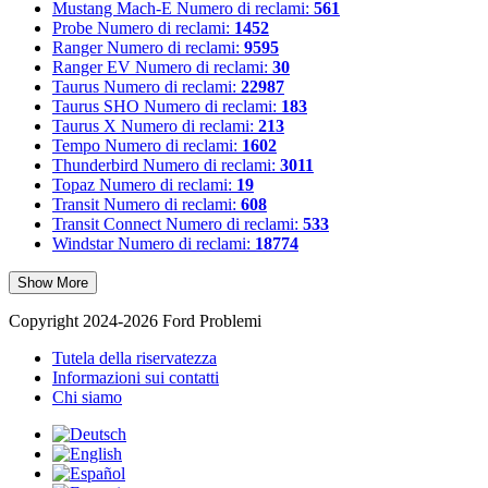
Mustang Mach-E
Numero di reclami:
561
Probe
Numero di reclami:
1452
Ranger
Numero di reclami:
9595
Ranger EV
Numero di reclami:
30
Taurus
Numero di reclami:
22987
Taurus SHO
Numero di reclami:
183
Taurus X
Numero di reclami:
213
Tempo
Numero di reclami:
1602
Thunderbird
Numero di reclami:
3011
Topaz
Numero di reclami:
19
Transit
Numero di reclami:
608
Transit Connect
Numero di reclami:
533
Windstar
Numero di reclami:
18774
Show More
Copyright 2024-2026 Ford Problemi
Tutela della riservatezza
Informazioni sui contatti
Chi siamo