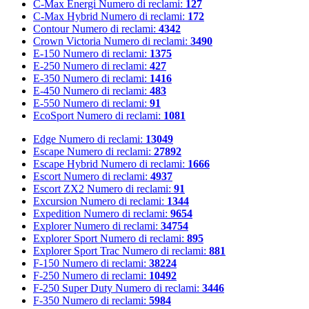
C-Max Energi
Numero di reclami:
127
C-Max Hybrid
Numero di reclami:
172
Contour
Numero di reclami:
4342
Crown Victoria
Numero di reclami:
3490
E-150
Numero di reclami:
1375
E-250
Numero di reclami:
427
E-350
Numero di reclami:
1416
E-450
Numero di reclami:
483
E-550
Numero di reclami:
91
EcoSport
Numero di reclami:
1081
Edge
Numero di reclami:
13049
Escape
Numero di reclami:
27892
Escape Hybrid
Numero di reclami:
1666
Escort
Numero di reclami:
4937
Escort ZX2
Numero di reclami:
91
Excursion
Numero di reclami:
1344
Expedition
Numero di reclami:
9654
Explorer
Numero di reclami:
34754
Explorer Sport
Numero di reclami:
895
Explorer Sport Trac
Numero di reclami:
881
F-150
Numero di reclami:
38224
F-250
Numero di reclami:
10492
F-250 Super Duty
Numero di reclami:
3446
F-350
Numero di reclami:
5984