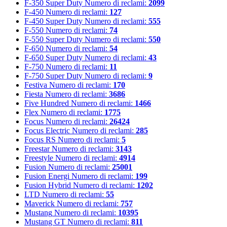
F-350 Super Duty
Numero di reclami:
2099
F-450
Numero di reclami:
127
F-450 Super Duty
Numero di reclami:
555
F-550
Numero di reclami:
74
F-550 Super Duty
Numero di reclami:
550
F-650
Numero di reclami:
54
F-650 Super Duty
Numero di reclami:
43
F-750
Numero di reclami:
11
F-750 Super Duty
Numero di reclami:
9
Festiva
Numero di reclami:
170
Fiesta
Numero di reclami:
3686
Five Hundred
Numero di reclami:
1466
Flex
Numero di reclami:
1775
Focus
Numero di reclami:
26424
Focus Electric
Numero di reclami:
285
Focus RS
Numero di reclami:
5
Freestar
Numero di reclami:
3143
Freestyle
Numero di reclami:
4914
Fusion
Numero di reclami:
25001
Fusion Energi
Numero di reclami:
199
Fusion Hybrid
Numero di reclami:
1202
LTD
Numero di reclami:
55
Maverick
Numero di reclami:
757
Mustang
Numero di reclami:
10395
Mustang GT
Numero di reclami:
811