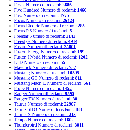
Fiesta
Numero di reclami:
3686
Five Hundred
Numero di reclami:
1466
Flex
Numero di reclami:
1775
Focus
Numero di reclami:
26424
Focus Electric
Numero di reclami:
285
Focus RS
Numero di reclami:
5
Freestar
Numero di reclami:
3143
Freestyle
Numero di reclami:
4914
Fusion
Numero di reclami:
25001
Fusion Energi
Numero di reclami:
199
Fusion Hybrid
Numero di reclami:
1202
LTD
Numero di reclami:
55
Maverick
Numero di reclami:
757
Mustang
Numero di reclami:
10395
Mustang GT
Numero di reclami:
811
Mustang Mach-E
Numero di reclami:
561
Probe
Numero di reclami:
1452
Ranger
Numero di reclami:
9595
Ranger EV
Numero di reclami:
30
Taurus
Numero di reclami:
22987
Taurus SHO
Numero di reclami:
183
Taurus X
Numero di reclami:
213
Tempo
Numero di reclami:
1602
Thunderbird
Numero di reclami:
3011