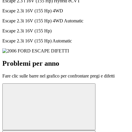
Escape 2.3 i 16V (155 Hp) Hybrid eCVT
Escape 2.3i 16V (155 Hp) 4WD
Escape 2.3i 16V (155 Hp) 4WD Automatic
Escape 2.3i 16V (155 Hp)
Escape 2.3i 16V (155 Hp) Automatic
Problemi per anno
Fare clic sulle barre nel grafico per confrontare pregi e difetti