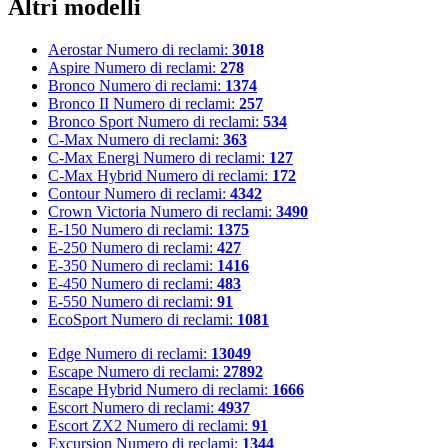
Altri modelli
Aerostar
Numero di reclami:
3018
Aspire
Numero di reclami:
278
Bronco
Numero di reclami:
1374
Bronco II
Numero di reclami:
257
Bronco Sport
Numero di reclami:
534
C-Max
Numero di reclami:
363
C-Max Energi
Numero di reclami:
127
C-Max Hybrid
Numero di reclami:
172
Contour
Numero di reclami:
4342
Crown Victoria
Numero di reclami:
3490
E-150
Numero di reclami:
1375
E-250
Numero di reclami:
427
E-350
Numero di reclami:
1416
E-450
Numero di reclami:
483
E-550
Numero di reclami:
91
EcoSport
Numero di reclami:
1081
Edge
Numero di reclami:
13049
Escape
Numero di reclami:
27892
Escape Hybrid
Numero di reclami:
1666
Escort
Numero di reclami:
4937
Escort ZX2
Numero di reclami:
91
Excursion
Numero di reclami:
1344