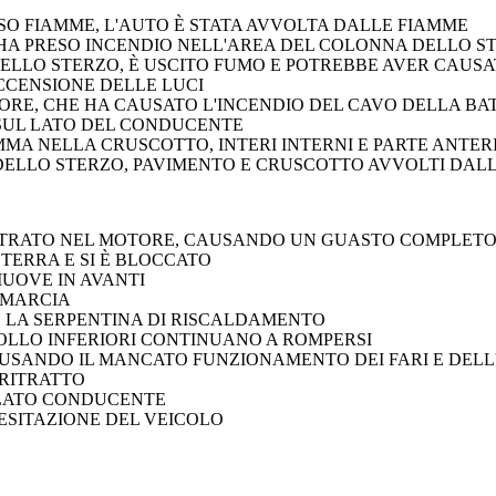
ESO FIAMME, L'AUTO È STATA AVVOLTA DALLE FIAMME
O HA PRESO INCENDIO NELL'AREA DEL COLONNA DELLO S
ELLO STERZO, È USCITO FUMO E POTREBBE AVER CAUSA
CCENSIONE DELLE LUCI
RE, CHE HA CAUSATO L'INCENDIO DEL CAVO DELLA BA
 SUL LATO DEL CONDUCENTE
MMA NELLA CRUSCOTTO, INTERI INTERNI E PARTE ANTE
DELLO STERZO, PAVIMENTO E CRUSCOTTO AVVOLTI DAL
NTRATO NEL MOTORE, CAUSANDO UN GUASTO COMPLET
TERRA E SI È BLOCCATO
UOVE IN AVANTI
 MARCIA
 LA SERPENTINA DI RISCALDAMENTO
ROLLO INFERIORI CONTINUANO A ROMPERSI
AUSANDO IL MANCATO FUNZIONAMENTO DEI FARI E DEL
 RITRATTO
 LATO CONDUCENTE
ESITAZIONE DEL VEICOLO