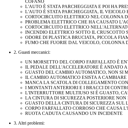
COFANO
L'AUTO È STATA PARCHEGGIATA E POI HA PR
L'AUTO È STATA PARCHEGGIATA, IL VEICOL
CORTOCIRCUITO ELETTRICO NEL COLONNA D
PROBLEMA ELETTRICO CHE HA CAUSATO L'A
CORTOCIRCUITO ELETTRICO NELL'ALTERNATO
INCENDIO ELETTRICO SOTTO IL CRUSCOTTO
ODORE DI PLASTICA BRUCIATA, PICCOLA FIA
FUMO CHE FUORIE DAL VEICOLO, COLONNA 
2. Guasti meccanici:
UN MORSETTO DEL CORPO FARFALLATO È E
IL PEDALE DELL'ACCELERATORE È ANDATO A 
GUASTO DEL CAMBIO AUTOMATICO, NON SI M
IL CAMBIO AUTOMATICO ESISTA A CAMBIARE
MANCA LA SCATOLA DI COLLEGAMENTO CON
I MONTANTI ANTERIORI E I BRACCI DI CONT
L'INTERRUTTORE MULTIUSO SI È GUASTO, C
LA CINTURA DI SICUREZZA POSTERIORE NON
GUASTO DELLA CINTURA DI SICUREZZA SUL
CORPO FARFALLATO CORROSO CHE CAUSA L'
RUOTA CADUTA CAUSANDO UN INCIDENTE
3. Altri problemi: