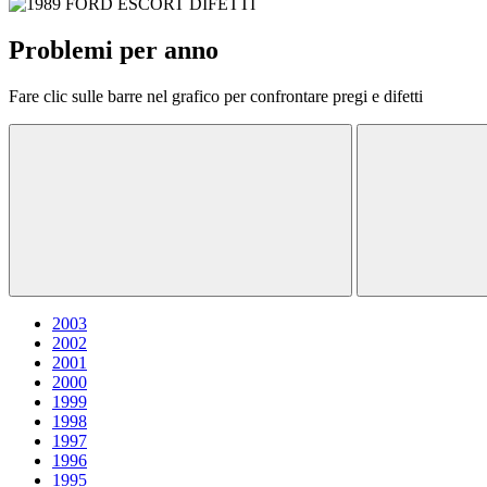
Problemi per anno
Fare clic sulle barre nel grafico per confrontare pregi e difetti
2003
2002
2001
2000
1999
1998
1997
1996
1995