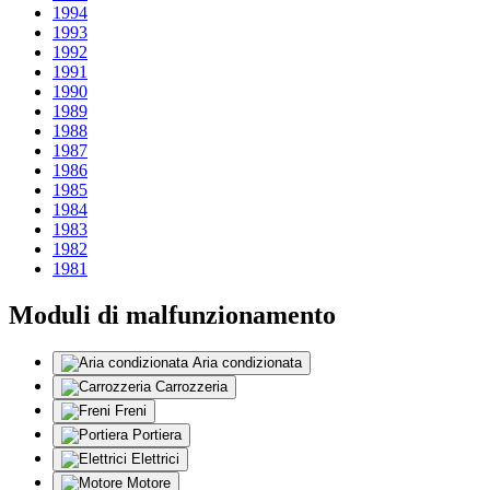
1994
1993
1992
1991
1990
1989
1988
1987
1986
1985
1984
1983
1982
1981
Moduli di malfunzionamento
Aria condizionata
Carrozzeria
Freni
Portiera
Elettrici
Motore