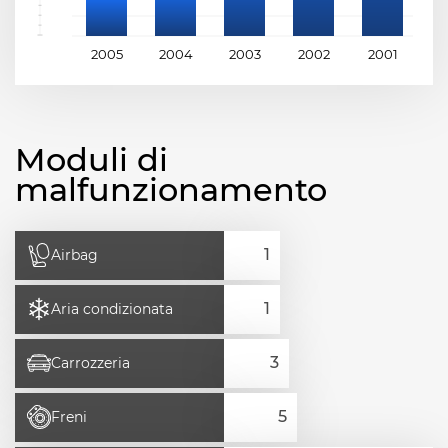
2005
2004
2003
2002
2001
2
Moduli di
malfunzionamento
Airbag
Aria condizionata
Carrozzeria
Freni