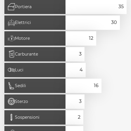
Portiera
Elettrici
Motore
Carburante
Luci
Sedili
Sterzo
Sospensioni