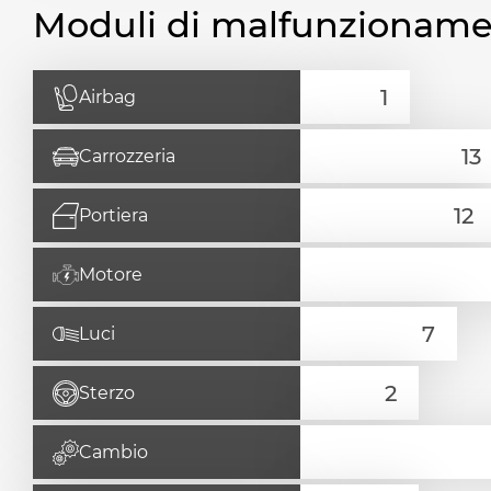
Moduli di malfunzionam
Airbag
Carrozzeria
Portiera
Motore
Luci
Sterzo
Cambio