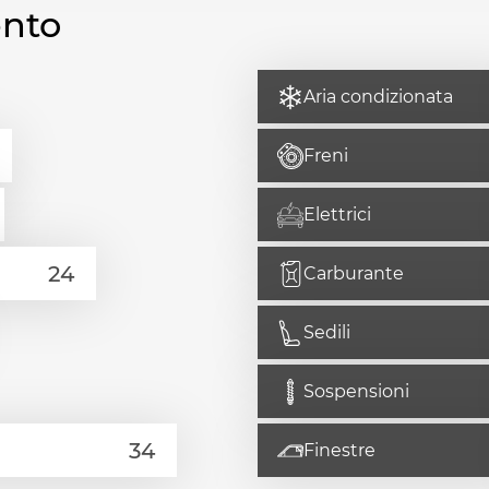
ento
Aria condizionata
Freni
Elettrici
Carburante
Sedili
Sospensioni
Finestre