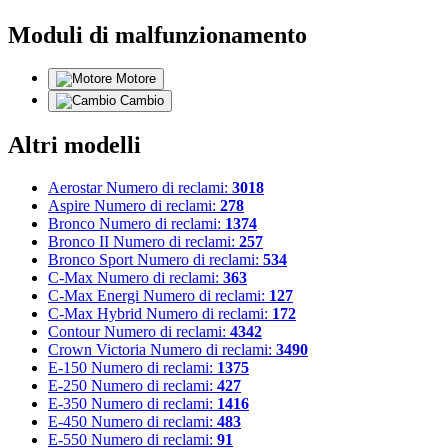
Moduli di malfunzionamento
Motore
Cambio
Altri modelli
Aerostar
Numero di reclami:
3018
Aspire
Numero di reclami:
278
Bronco
Numero di reclami:
1374
Bronco II
Numero di reclami:
257
Bronco Sport
Numero di reclami:
534
C-Max
Numero di reclami:
363
C-Max Energi
Numero di reclami:
127
C-Max Hybrid
Numero di reclami:
172
Contour
Numero di reclami:
4342
Crown Victoria
Numero di reclami:
3490
E-150
Numero di reclami:
1375
E-250
Numero di reclami:
427
E-350
Numero di reclami:
1416
E-450
Numero di reclami:
483
E-550
Numero di reclami:
91