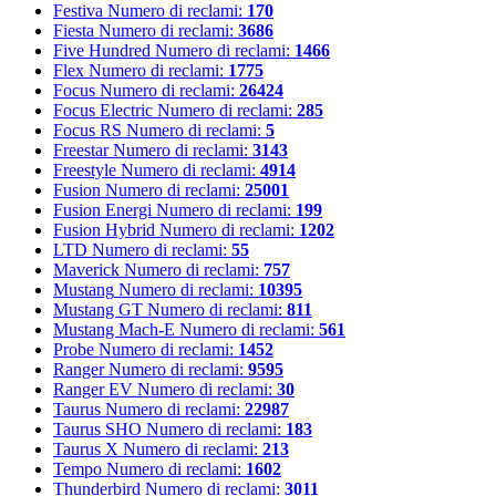
Festiva
Numero di reclami:
170
Fiesta
Numero di reclami:
3686
Five Hundred
Numero di reclami:
1466
Flex
Numero di reclami:
1775
Focus
Numero di reclami:
26424
Focus Electric
Numero di reclami:
285
Focus RS
Numero di reclami:
5
Freestar
Numero di reclami:
3143
Freestyle
Numero di reclami:
4914
Fusion
Numero di reclami:
25001
Fusion Energi
Numero di reclami:
199
Fusion Hybrid
Numero di reclami:
1202
LTD
Numero di reclami:
55
Maverick
Numero di reclami:
757
Mustang
Numero di reclami:
10395
Mustang GT
Numero di reclami:
811
Mustang Mach-E
Numero di reclami:
561
Probe
Numero di reclami:
1452
Ranger
Numero di reclami:
9595
Ranger EV
Numero di reclami:
30
Taurus
Numero di reclami:
22987
Taurus SHO
Numero di reclami:
183
Taurus X
Numero di reclami:
213
Tempo
Numero di reclami:
1602
Thunderbird
Numero di reclami:
3011