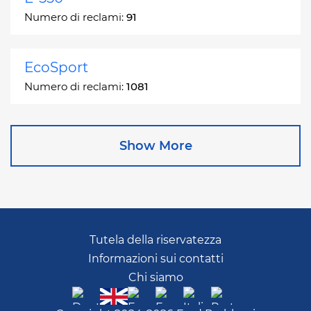
Numero di reclami:
91
EcoSport
Numero di reclami:
1081
Edge
Show More
Numero di reclami:
13049
Escape
Numero di reclami:
27892
Tutela della riservatezza
Informazioni sui contatti
Escape Hybrid
Chi siamo
Numero di reclami:
1666