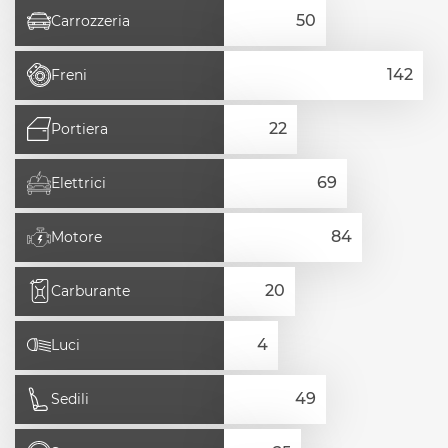
Carrozzeria
Freni
Portiera
Elettrici
Motore
Carburante
Luci
Sedili