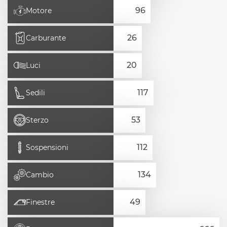
Motore
Carburante
Luci
Sedili
Sterzo
Sospensioni
Cambio
Finestre