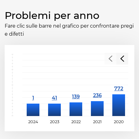
Problemi per anno
Fare clic sulle barre nel grafico per confrontare pregi
e difetti
2024
2023
2022
2021
2020
2