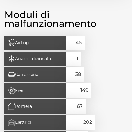
Moduli di
malfunzionamento
Airbag
Aria condizionata
Carrozzeria
Freni
Portiera
Elettrici