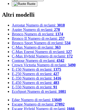
Ruote
Altri modelli
Aerostar
Numero di reclami:
3018
Aspire
Numero di reclami:
278
Bronco
Numero di reclami:
1374
Bronco II
Numero di reclami:
257
Bronco Sport
Numero di reclami:
534
C-Max
Numero di reclami:
363
C-Max Energi
Numero di reclami:
127
C-Max Hybrid
Numero di reclami:
172
Contour
Numero di reclami:
4342
Crown Victoria
Numero di reclami:
3490
E-150
Numero di reclami:
1375
E-250
Numero di reclami:
427
E-350
Numero di reclami:
1416
E-450
Numero di reclami:
483
E-550
Numero di reclami:
91
EcoSport
Numero di reclami:
1081
Edge
Numero di reclami:
13049
Escape
Numero di reclami:
27892
Escape Hybrid
Numero di reclami:
1666