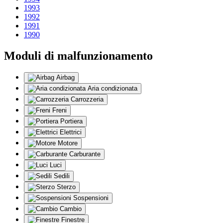
1993
1992
1991
1990
Moduli di malfunzionamento
Airbag
Aria condizionata
Carrozzeria
Freni
Portiera
Elettrici
Motore
Carburante
Luci
Sedili
Sterzo
Sospensioni
Cambio
Finestre