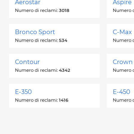
Aerostar
Aspire
Numero di reclami:
3018
Numero d
Bronco Sport
C-Max
Numero di reclami:
534
Numero d
Contour
Crown 
Numero di reclami:
4342
Numero d
E-350
E-450
Numero di reclami:
1416
Numero d
Edge
Escap
Numero di reclami:
13049
Numero d