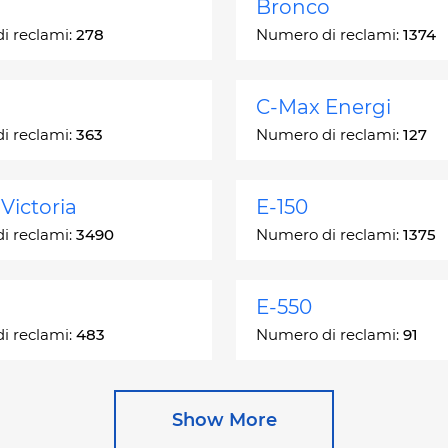
Bronco
i reclami:
278
Numero di reclami:
1374
C-Max Energi
i reclami:
363
Numero di reclami:
127
Victoria
E-150
i reclami:
3490
Numero di reclami:
1375
E-550
i reclami:
483
Numero di reclami:
91
e
Escape Hybrid
Show More
i reclami:
27892
Numero di reclami:
1666