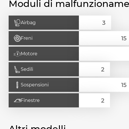
Moduli di malfunzionam
Airbag
Freni
Motore
Sedili
Sospensioni
Finestre
Altri modelli