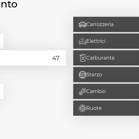
ento
Carrozzeria
Elettrici
Carburante
Sterzo
Cambio
Ruote