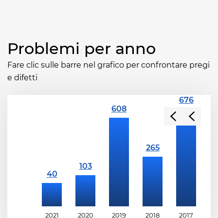
Problemi per anno
Fare clic sulle barre nel grafico per confrontare pregi
e difetti
2021
2020
2019
2018
2017
2