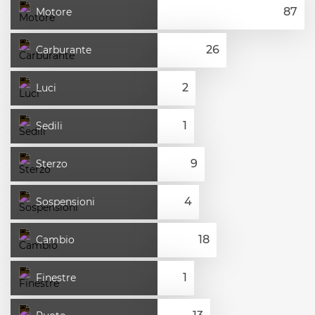
Motore
Carburante
Luci
Sedili
Sterzo
Sospensioni
Cambio
Finestre