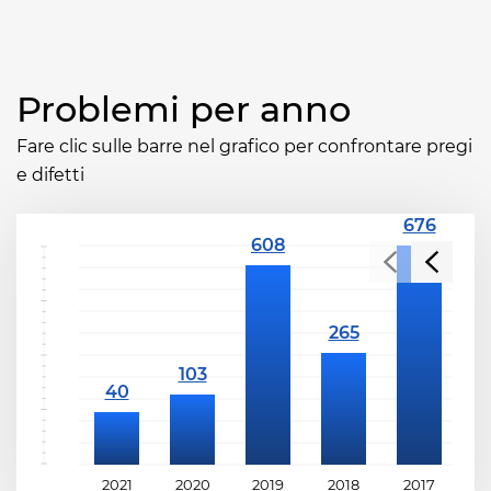
Problemi per anno
Fare clic sulle barre nel grafico per confrontare pregi
e difetti
2021
2020
2019
2018
2017
2