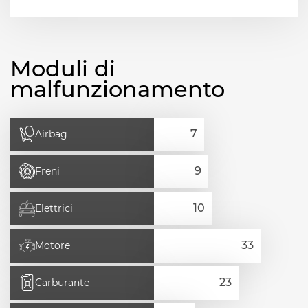
Moduli di
malfunzionamento
Airbag
Freni
Elettrici
Motore
Carburante