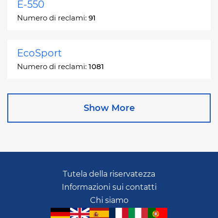
E-550
Numero di reclami:
91
EcoSport
Numero di reclami:
1081
Edge
Show More
Numero di reclami:
13049
Escape
Numero di reclami:
27892
Tutela della riservatezza
Informazioni sui contatti
Escape Hybrid
Chi siamo
Numero di reclami:
1666