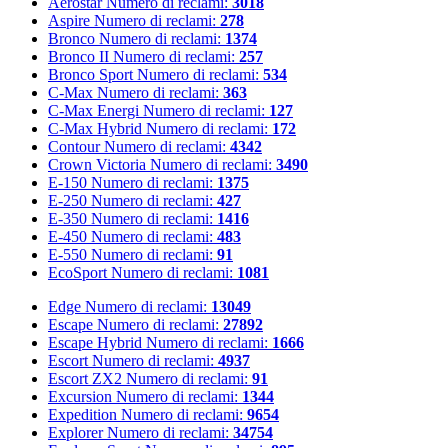
Aerostar
Numero di reclami:
3018
Aspire
Numero di reclami:
278
Bronco
Numero di reclami:
1374
Bronco II
Numero di reclami:
257
Bronco Sport
Numero di reclami:
534
C-Max
Numero di reclami:
363
C-Max Energi
Numero di reclami:
127
C-Max Hybrid
Numero di reclami:
172
Contour
Numero di reclami:
4342
Crown Victoria
Numero di reclami:
3490
E-150
Numero di reclami:
1375
E-250
Numero di reclami:
427
E-350
Numero di reclami:
1416
E-450
Numero di reclami:
483
E-550
Numero di reclami:
91
EcoSport
Numero di reclami:
1081
Edge
Numero di reclami:
13049
Escape
Numero di reclami:
27892
Escape Hybrid
Numero di reclami:
1666
Escort
Numero di reclami:
4937
Escort ZX2
Numero di reclami:
91
Excursion
Numero di reclami:
1344
Expedition
Numero di reclami:
9654
Explorer
Numero di reclami:
34754