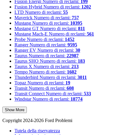
Fusion Energi
Numero di reclami:
199
Fusion Hybrid
Numero di reclami:
1202
LTD
Numero di reclami:
55
Maverick
Numero di reclami:
757
Mustang
Numero di reclami:
10395
Mustang GT
Numero di reclami:
811
Mustang Mach-E
Numero di reclami:
561
Probe
Numero di reclami:
1452
Ranger
Numero di reclami:
9595
Ranger EV
Numero di reclami:
30
Taurus
Numero di reclami:
22987
Taurus SHO
Numero di reclami:
183
Taurus X
Numero di reclami:
213
Tempo
Numero di reclami:
1602
Thunderbird
Numero di reclami:
3011
Topaz
Numero di reclami:
19
Transit
Numero di reclami:
608
Transit Connect
Numero di reclami:
533
Windstar
Numero di reclami:
18774
Show More
Copyright 2024-2026 Ford Problemi
Tutela della riservatezza