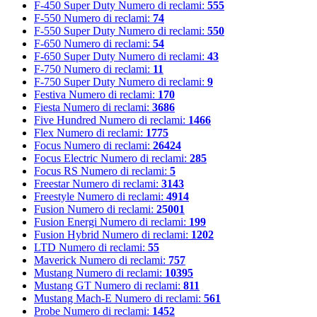
F-450 Super Duty
Numero di reclami:
555
F-550
Numero di reclami:
74
F-550 Super Duty
Numero di reclami:
550
F-650
Numero di reclami:
54
F-650 Super Duty
Numero di reclami:
43
F-750
Numero di reclami:
11
F-750 Super Duty
Numero di reclami:
9
Festiva
Numero di reclami:
170
Fiesta
Numero di reclami:
3686
Five Hundred
Numero di reclami:
1466
Flex
Numero di reclami:
1775
Focus
Numero di reclami:
26424
Focus Electric
Numero di reclami:
285
Focus RS
Numero di reclami:
5
Freestar
Numero di reclami:
3143
Freestyle
Numero di reclami:
4914
Fusion
Numero di reclami:
25001
Fusion Energi
Numero di reclami:
199
Fusion Hybrid
Numero di reclami:
1202
LTD
Numero di reclami:
55
Maverick
Numero di reclami:
757
Mustang
Numero di reclami:
10395
Mustang GT
Numero di reclami:
811
Mustang Mach-E
Numero di reclami:
561
Probe
Numero di reclami:
1452