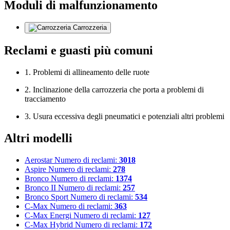
Moduli di malfunzionamento
Carrozzeria
Reclami e guasti più comuni
1. Problemi di allineamento delle ruote
2. Inclinazione della carrozzeria che porta a problemi di
tracciamento
3. Usura eccessiva degli pneumatici e potenziali altri problemi
Altri modelli
Aerostar
Numero di reclami:
3018
Aspire
Numero di reclami:
278
Bronco
Numero di reclami:
1374
Bronco II
Numero di reclami:
257
Bronco Sport
Numero di reclami:
534
C-Max
Numero di reclami:
363
C-Max Energi
Numero di reclami:
127
C-Max Hybrid
Numero di reclami:
172