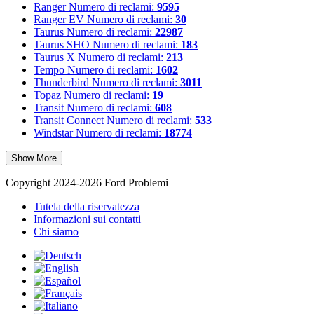
Ranger
Numero di reclami:
9595
Ranger EV
Numero di reclami:
30
Taurus
Numero di reclami:
22987
Taurus SHO
Numero di reclami:
183
Taurus X
Numero di reclami:
213
Tempo
Numero di reclami:
1602
Thunderbird
Numero di reclami:
3011
Topaz
Numero di reclami:
19
Transit
Numero di reclami:
608
Transit Connect
Numero di reclami:
533
Windstar
Numero di reclami:
18774
Show More
Copyright 2024-2026 Ford Problemi
Tutela della riservatezza
Informazioni sui contatti
Chi siamo