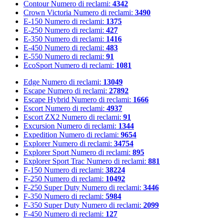
Contour
Numero di reclami:
4342
Crown Victoria
Numero di reclami:
3490
E-150
Numero di reclami:
1375
E-250
Numero di reclami:
427
E-350
Numero di reclami:
1416
E-450
Numero di reclami:
483
E-550
Numero di reclami:
91
EcoSport
Numero di reclami:
1081
Edge
Numero di reclami:
13049
Escape
Numero di reclami:
27892
Escape Hybrid
Numero di reclami:
1666
Escort
Numero di reclami:
4937
Escort ZX2
Numero di reclami:
91
Excursion
Numero di reclami:
1344
Expedition
Numero di reclami:
9654
Explorer
Numero di reclami:
34754
Explorer Sport
Numero di reclami:
895
Explorer Sport Trac
Numero di reclami:
881
F-150
Numero di reclami:
38224
F-250
Numero di reclami:
10492
F-250 Super Duty
Numero di reclami:
3446
F-350
Numero di reclami:
5984
F-350 Super Duty
Numero di reclami:
2099
F-450
Numero di reclami:
127