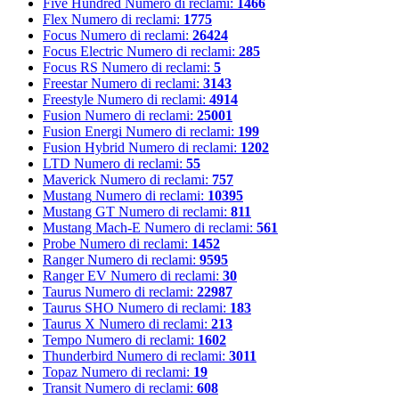
Five Hundred
Numero di reclami:
1466
Flex
Numero di reclami:
1775
Focus
Numero di reclami:
26424
Focus Electric
Numero di reclami:
285
Focus RS
Numero di reclami:
5
Freestar
Numero di reclami:
3143
Freestyle
Numero di reclami:
4914
Fusion
Numero di reclami:
25001
Fusion Energi
Numero di reclami:
199
Fusion Hybrid
Numero di reclami:
1202
LTD
Numero di reclami:
55
Maverick
Numero di reclami:
757
Mustang
Numero di reclami:
10395
Mustang GT
Numero di reclami:
811
Mustang Mach-E
Numero di reclami:
561
Probe
Numero di reclami:
1452
Ranger
Numero di reclami:
9595
Ranger EV
Numero di reclami:
30
Taurus
Numero di reclami:
22987
Taurus SHO
Numero di reclami:
183
Taurus X
Numero di reclami:
213
Tempo
Numero di reclami:
1602
Thunderbird
Numero di reclami:
3011
Topaz
Numero di reclami:
19
Transit
Numero di reclami:
608