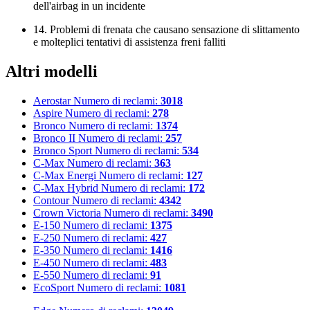
dell'airbag in un incidente
14. Problemi di frenata che causano sensazione di slittamento
e molteplici tentativi di assistenza freni falliti
Altri modelli
Aerostar
Numero di reclami:
3018
Aspire
Numero di reclami:
278
Bronco
Numero di reclami:
1374
Bronco II
Numero di reclami:
257
Bronco Sport
Numero di reclami:
534
C-Max
Numero di reclami:
363
C-Max Energi
Numero di reclami:
127
C-Max Hybrid
Numero di reclami:
172
Contour
Numero di reclami:
4342
Crown Victoria
Numero di reclami:
3490
E-150
Numero di reclami:
1375
E-250
Numero di reclami:
427
E-350
Numero di reclami:
1416
E-450
Numero di reclami:
483
E-550
Numero di reclami:
91
EcoSport
Numero di reclami:
1081