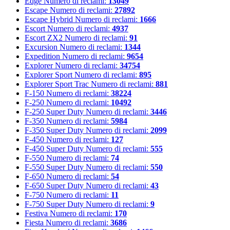
Edge
Numero di reclami:
13049
Escape
Numero di reclami:
27892
Escape Hybrid
Numero di reclami:
1666
Escort
Numero di reclami:
4937
Escort ZX2
Numero di reclami:
91
Excursion
Numero di reclami:
1344
Expedition
Numero di reclami:
9654
Explorer
Numero di reclami:
34754
Explorer Sport
Numero di reclami:
895
Explorer Sport Trac
Numero di reclami:
881
F-150
Numero di reclami:
38224
F-250
Numero di reclami:
10492
F-250 Super Duty
Numero di reclami:
3446
F-350
Numero di reclami:
5984
F-350 Super Duty
Numero di reclami:
2099
F-450
Numero di reclami:
127
F-450 Super Duty
Numero di reclami:
555
F-550
Numero di reclami:
74
F-550 Super Duty
Numero di reclami:
550
F-650
Numero di reclami:
54
F-650 Super Duty
Numero di reclami:
43
F-750
Numero di reclami:
11
F-750 Super Duty
Numero di reclami:
9
Festiva
Numero di reclami:
170
Fiesta
Numero di reclami:
3686