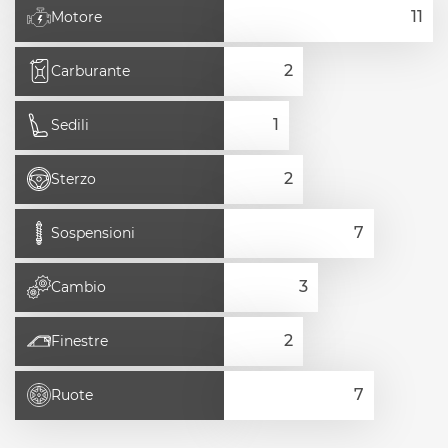
Motore
Carburante
Sedili
Sterzo
Sospensioni
Cambio
Finestre
Ruote