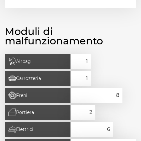
Moduli di
malfunzionamento
Airbag
Carrozzeria
Freni
Portiera
Elettrici