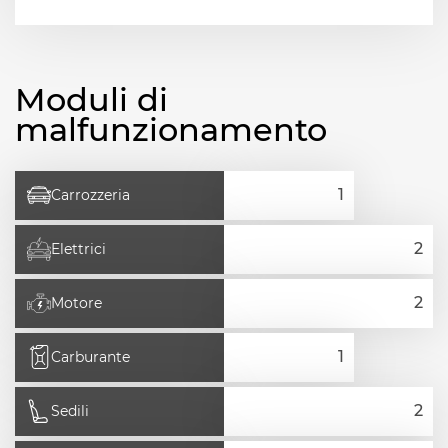
Moduli di
malfunzionamento
Carrozzeria
Elettrici
Motore
Carburante
Sedili