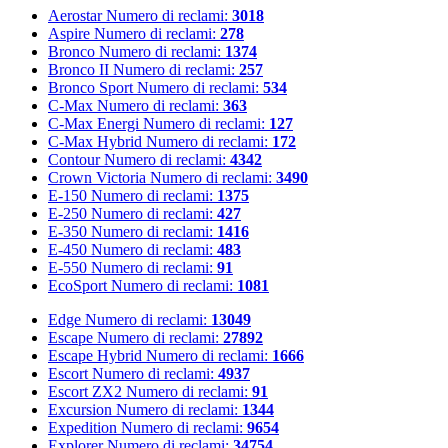
Aerostar
Numero di reclami:
3018
Aspire
Numero di reclami:
278
Bronco
Numero di reclami:
1374
Bronco II
Numero di reclami:
257
Bronco Sport
Numero di reclami:
534
C-Max
Numero di reclami:
363
C-Max Energi
Numero di reclami:
127
C-Max Hybrid
Numero di reclami:
172
Contour
Numero di reclami:
4342
Crown Victoria
Numero di reclami:
3490
E-150
Numero di reclami:
1375
E-250
Numero di reclami:
427
E-350
Numero di reclami:
1416
E-450
Numero di reclami:
483
E-550
Numero di reclami:
91
EcoSport
Numero di reclami:
1081
Edge
Numero di reclami:
13049
Escape
Numero di reclami:
27892
Escape Hybrid
Numero di reclami:
1666
Escort
Numero di reclami:
4937
Escort ZX2
Numero di reclami:
91
Excursion
Numero di reclami:
1344
Expedition
Numero di reclami:
9654
Explorer
Numero di reclami:
34754