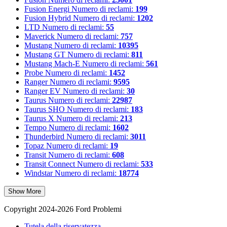
Fusion Energi
Numero di reclami:
199
Fusion Hybrid
Numero di reclami:
1202
LTD
Numero di reclami:
55
Maverick
Numero di reclami:
757
Mustang
Numero di reclami:
10395
Mustang GT
Numero di reclami:
811
Mustang Mach-E
Numero di reclami:
561
Probe
Numero di reclami:
1452
Ranger
Numero di reclami:
9595
Ranger EV
Numero di reclami:
30
Taurus
Numero di reclami:
22987
Taurus SHO
Numero di reclami:
183
Taurus X
Numero di reclami:
213
Tempo
Numero di reclami:
1602
Thunderbird
Numero di reclami:
3011
Topaz
Numero di reclami:
19
Transit
Numero di reclami:
608
Transit Connect
Numero di reclami:
533
Windstar
Numero di reclami:
18774
Show More
Copyright 2024-2026 Ford Problemi
Tutela della riservatezza