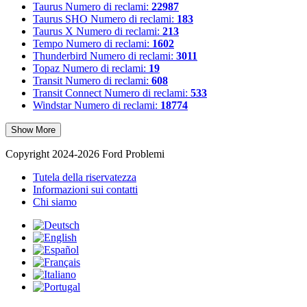
Taurus
Numero di reclami:
22987
Taurus SHO
Numero di reclami:
183
Taurus X
Numero di reclami:
213
Tempo
Numero di reclami:
1602
Thunderbird
Numero di reclami:
3011
Topaz
Numero di reclami:
19
Transit
Numero di reclami:
608
Transit Connect
Numero di reclami:
533
Windstar
Numero di reclami:
18774
Show More
Copyright 2024-2026 Ford Problemi
Tutela della riservatezza
Informazioni sui contatti
Chi siamo