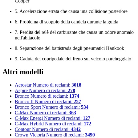
Cooper
5. Accelerazione errata che causa una collisione posteriore
6. Problema di scoppio della candela durante la guida
7. Perdita del relè del carburante che causa un odore anomalo
nell'abitacolo
8. Separazione del battistrada degli pneumatici Hankook
9. Caduta del copripedale del freno sul veicolo parcheggiato
Altri modelli
Aerostar
Numero di reclami:
3018
Aspire
Numero di reclami:
278
Bronco
Numero di reclami:
1374
Bronco II
Numero di reclami:
257
Bronco Sport
Numero di reclami:
534
C-Max
Numero di reclami:
363
C-Max Energi
Numero di reclami:
127
C-Max Hybrid
Numero di reclami:
172
Contour
Numero di reclami:
4342
Crown Victoria
Numero di reclami:
3490