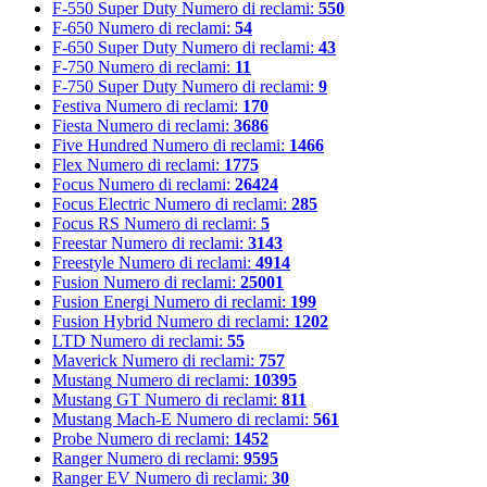
F-550 Super Duty
Numero di reclami:
550
F-650
Numero di reclami:
54
F-650 Super Duty
Numero di reclami:
43
F-750
Numero di reclami:
11
F-750 Super Duty
Numero di reclami:
9
Festiva
Numero di reclami:
170
Fiesta
Numero di reclami:
3686
Five Hundred
Numero di reclami:
1466
Flex
Numero di reclami:
1775
Focus
Numero di reclami:
26424
Focus Electric
Numero di reclami:
285
Focus RS
Numero di reclami:
5
Freestar
Numero di reclami:
3143
Freestyle
Numero di reclami:
4914
Fusion
Numero di reclami:
25001
Fusion Energi
Numero di reclami:
199
Fusion Hybrid
Numero di reclami:
1202
LTD
Numero di reclami:
55
Maverick
Numero di reclami:
757
Mustang
Numero di reclami:
10395
Mustang GT
Numero di reclami:
811
Mustang Mach-E
Numero di reclami:
561
Probe
Numero di reclami:
1452
Ranger
Numero di reclami:
9595
Ranger EV
Numero di reclami:
30