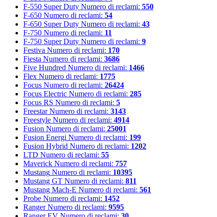
F-550 Super Duty
Numero di reclami:
550
F-650
Numero di reclami:
54
F-650 Super Duty
Numero di reclami:
43
F-750
Numero di reclami:
11
F-750 Super Duty
Numero di reclami:
9
Festiva
Numero di reclami:
170
Fiesta
Numero di reclami:
3686
Five Hundred
Numero di reclami:
1466
Flex
Numero di reclami:
1775
Focus
Numero di reclami:
26424
Focus Electric
Numero di reclami:
285
Focus RS
Numero di reclami:
5
Freestar
Numero di reclami:
3143
Freestyle
Numero di reclami:
4914
Fusion
Numero di reclami:
25001
Fusion Energi
Numero di reclami:
199
Fusion Hybrid
Numero di reclami:
1202
LTD
Numero di reclami:
55
Maverick
Numero di reclami:
757
Mustang
Numero di reclami:
10395
Mustang GT
Numero di reclami:
811
Mustang Mach-E
Numero di reclami:
561
Probe
Numero di reclami:
1452
Ranger
Numero di reclami:
9595
Ranger EV
Numero di reclami:
30