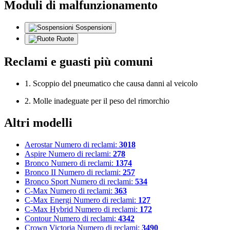
Moduli di malfunzionamento
Sospensioni
Ruote
Reclami e guasti più comuni
1. Scoppio del pneumatico che causa danni al veicolo
2. Molle inadeguate per il peso del rimorchio
Altri modelli
Aerostar
Numero di reclami:
3018
Aspire
Numero di reclami:
278
Bronco
Numero di reclami:
1374
Bronco II
Numero di reclami:
257
Bronco Sport
Numero di reclami:
534
C-Max
Numero di reclami:
363
C-Max Energi
Numero di reclami:
127
C-Max Hybrid
Numero di reclami:
172
Contour
Numero di reclami:
4342
Crown Victoria
Numero di reclami:
3490