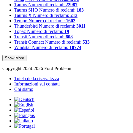
Taurus
Numero di reclami:
22987
Taurus SHO
Numero di reclami:
183
Taurus X
Numero di reclami:
213
Tempo
Numero di reclami:
1602
Thunderbird
Numero di reclami:
3011
Topaz
Numero di reclami:
19
Transit
Numero di reclami:
608
Transit Connect
Numero di reclami:
533
Windstar
Numero di reclami:
18774
Show More
Copyright 2024-2026 Ford Problemi
Tutela della riservatezza
Informazioni sui contatti
Chi siamo